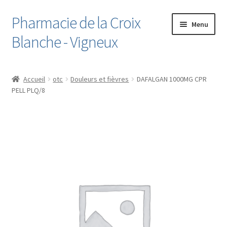
Pharmacie de la Croix
Aller
Aller
Menu
à
au
Blanche - Vigneux
la
contenu
navigation
Accueil
Accueil
otc
Douleurs et fièvres
DAFALGAN 1000MG CPR
PELL PLQ/8
Boutique
Cart
Checkout
Contact
Le Dossier Médical Partagé
Liste de souhaits