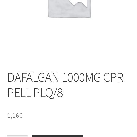
Mentions légales
Mon compte
My Account
Nos services
DAFALGAN 1000MG CPR
Numéros utiles
PELL PLQ/8
Ordonnance
Panier
1,16
€
Parapharmacie