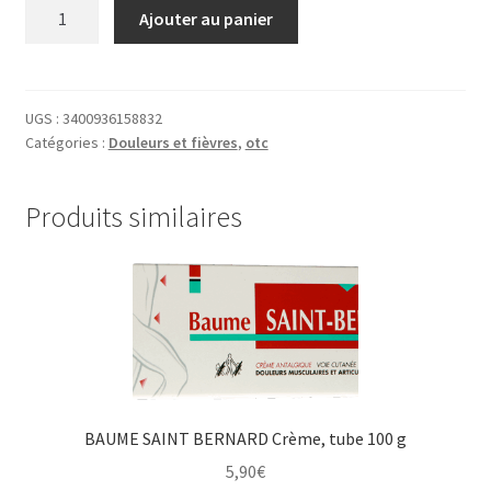
quantité
Ajouter au panier
Rendez-Vous
de
DAFALGAN
Validation de la commande
1000MG
CPR
UGS :
3400936158832
Catégories :
Douleurs et fièvres
,
otc
PELL
PLQ/8
Produits similaires
BAUME SAINT BERNARD Crème, tube 100 g
5,90
€