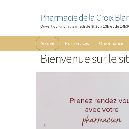
Pharmacie de la Croix Bla
Aller
Aller
à
au
Ouvert du lundi au samedi de 8h30 à 13h et de 14h3
la
contenu
navigation
Accueil
Nos services
Ordonnance
Bienvenue sur le si
Accueil
Boutique
Cart
Checkout
Contact
Le D
My Account
Nos services
Numéros utiles
Ord
Validation de la commande