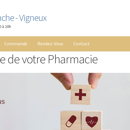
nche - Vigneux
0 à 20h
Commande
Rendez-Vous
Contact
te de votre Pharmacie
ossier Médical Partagé
Liste de souhaits
Mentions légales
Mon co
onnance
Panier
Parapharmacie
Rendez-Vous