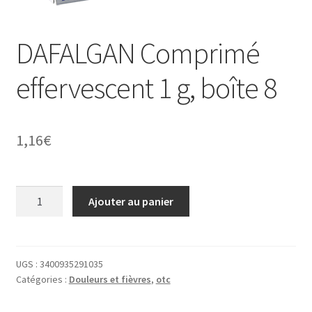
Mentions légales
DAFALGAN Comprimé
Mon compte
effervescent 1 g, boîte 8
My Account
1,16
€
Nos services
Numéros utiles
quantité
Ajouter au panier
de
Ordonnance
DAFALGAN
Comprimé
Panier
effervescent
UGS :
3400935291035
Catégories :
Douleurs et fièvres
,
otc
1
Parapharmacie
g,