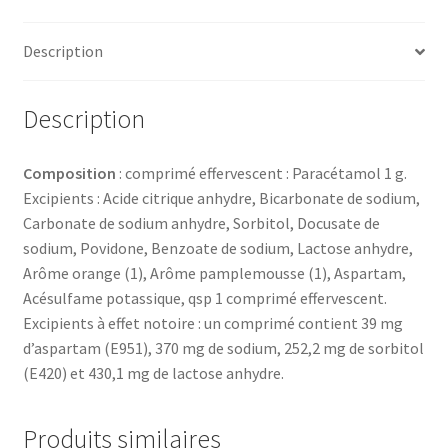
boîte
Rendez-Vous
8
Description
Validation de la commande
Description
Composition
: comprimé effervescent : Paracétamol 1 g.
Excipients : Acide citrique anhydre, Bicarbonate de sodium,
Carbonate de sodium anhydre, Sorbitol, Docusate de
sodium, Povidone, Benzoate de sodium, Lactose anhydre,
Arôme orange (1), Arôme pamplemousse (1), Aspartam,
Acésulfame potassique, qsp 1 comprimé effervescent.
Excipients à effet notoire : un comprimé contient 39 mg
d’aspartam (E951), 370 mg de sodium, 252,2 mg de sorbitol
(E420) et 430,1 mg de lactose anhydre.
Produits similaires