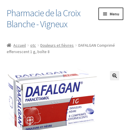
Pharmacie de la Croix
Aller
Aller
Menu
à
au
Blanche - Vigneux
la
contenu
navigation
Accueil
Accueil
otc
Douleurs et fièvres
DAFALGAN Comprimé
effervescent 1 g, boîte 8
Boutique
Cart
Checkout
Contact
Le Dossier Médical Partagé
Liste de souhaits