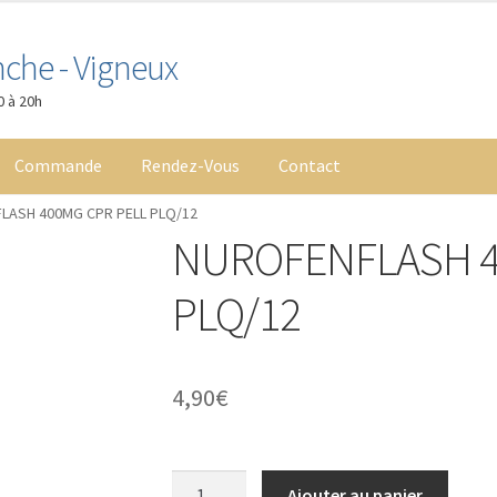
nche - Vigneux
0 à 20h
Commande
Rendez-Vous
Contact
LASH 400MG CPR PELL PLQ/12
ossier Médical Partagé
Liste de souhaits
Mentions légales
Mon co
NUROFENFLASH 4
onnance
Panier
Parapharmacie
Rendez-Vous
PLQ/12
4,90
€
quantité
Ajouter au panier