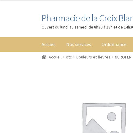
Pharmacie de la Croix Bla
Aller
Aller
à
au
Ouvert du lundi au samedi de 8h30 à 13h et de 14h3
la
contenu
navigation
Accueil
Nos services
Ordonnance
Accueil
otc
Douleurs et fièvres
NUROFENF
Accueil
Boutique
Cart
Checkout
Contact
Le D
My Account
Nos services
Numéros utiles
Ord
Validation de la commande