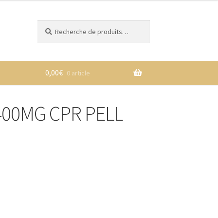
Recherche
Recherche
pour :
0,00
€
0 article
mpte
00MG CPR PELL