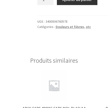
de
NUROFENFLASH
400MG
CPR
UGS :
3400936760578
Catégories :
Douleurs et fièvres
,
otc
PELL
PLQ/12
Produits similaires