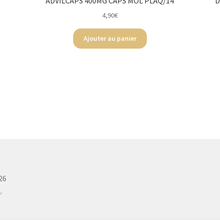
ADVILCAPS 400MG CAPS MOL PLAQ/14
D
4,90
€
Ajouter au panier
26
e
.