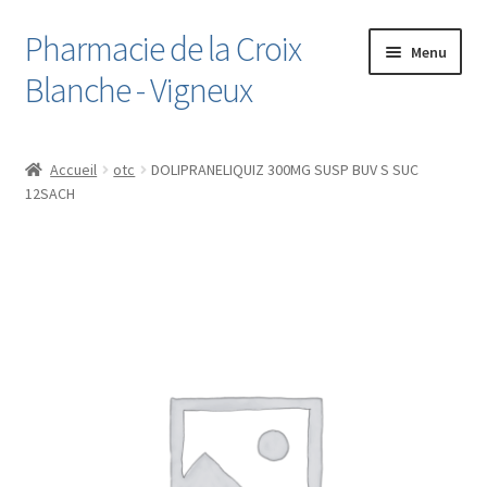
Pharmacie de la Croix
Aller
Aller
Menu
à
au
Blanche - Vigneux
la
contenu
navigation
Accueil
Accueil
otc
DOLIPRANELIQUIZ 300MG SUSP BUV S SUC
12SACH
Boutique
Cart
Checkout
Contact
Le Dossier Médical Partagé
Liste de souhaits