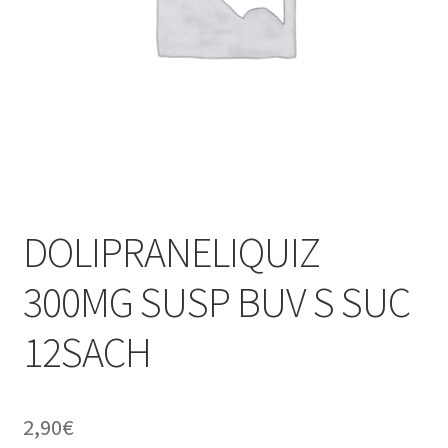
Mentions légales
Mon compte
My Account
Nos services
DOLIPRANELIQUIZ
Numéros utiles
300MG SUSP BUV S SUC
Ordonnance
12SACH
Panier
Parapharmacie
2,90
€