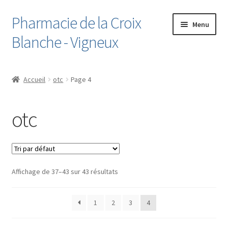
Pharmacie de la Croix
Aller
Aller
Menu
à
au
Blanche - Vigneux
la
contenu
navigation
Accueil
Accueil
otc
Page 4
Boutique
otc
Cart
Checkout
Affichage de 37–43 sur 43 résultats
Contact
Le Dossier Médical Partagé
1
2
3
4
Liste de souhaits