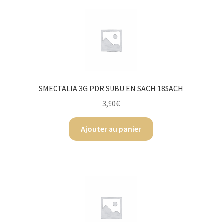
Mentions légales
Mon compte
My Account
SMECTALIA 3G PDR SUBU EN SACH 18SACH
3,90
€
Nos services
Ajouter au panier
Numéros utiles
Ordonnance
Panier
Parapharmacie